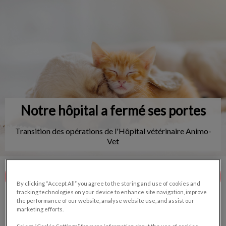
IvcPractices.HeaderNav.Search.Label
Envoyer
Notre hôpital a fermé ses portes
Transition des opérations de l'Hôpital vétérinaire Animo-
Vet
Contactez-nous
By clicking “Accept All” you agree to the storing and use of cookies and
tracking technologies on your device to enhance site navigation, improve
the performance of our website, analyse website use, and assist our
marketing efforts.