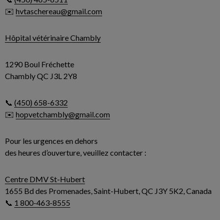
✉️
hvtaschereau@gmail.com
Hôpital vétérinaire Chambly
1290 Boul Fréchette
Chambly QC J3L 2Y8
📞
(450) 658-6332
✉️
hopvetchambly@gmail.com
Pour les urgences en dehors
des heures d’ouverture, veuillez contacter :
Centre DMV St-Hubert
1655 Bd des Promenades, Saint-Hubert, QC J3Y 5K2, Canada
📞
1 800-463-8555